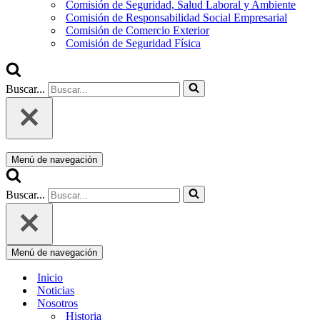
Comisión de Seguridad, Salud Laboral y Ambiente
Comisión de Responsabilidad Social Empresarial
Comisión de Comercio Exterior
Comisión de Seguridad Física
Buscar...
Menú de navegación
Buscar...
Menú de navegación
Inicio
Noticias
Nosotros
Historia