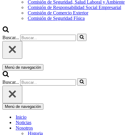
Comisión de Seguridad, Salud Laboral y Ambiente
Comisión de Responsabilidad Social Empresarial
Comisión de Comercio Exterior
Comisión de Seguridad Física
Buscar...
Menú de navegación
Buscar...
Menú de navegación
Inicio
Noticias
Nosotros
Historia