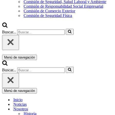
Comisión de Seguridad, Salud Laboral y Ambiente
Comisión de Responsabilidad Social Empresarial
Comisión de Comercio Exterior
Comisión de Seguridad Física
Buscar...
Menú de navegación
Buscar...
Menú de navegación
Inicio
Noticias
Nosotros
Historia