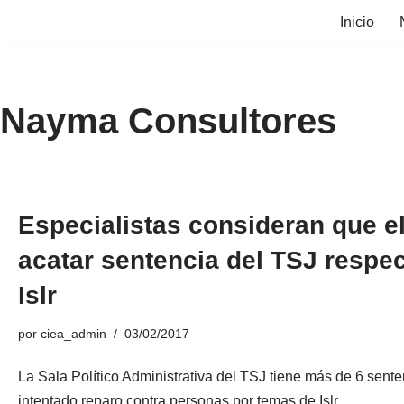
Inicio
Saltar
al
contenido
Nayma Consultores
Especialistas consideran que e
acatar sentencia del TSJ respec
Islr
por
ciea_admin
03/02/2017
La Sala Político Administrativa del TSJ tiene más de 6 sent
intentado reparo contra personas por temas de Islr