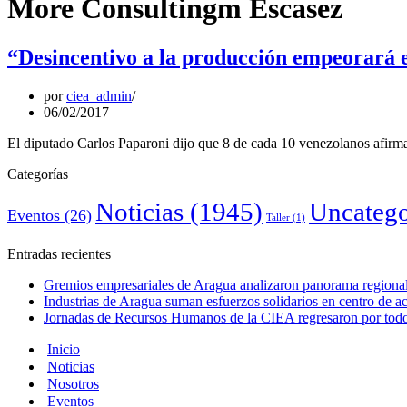
More Consultingm Escasez
“Desincentivo a la producción empeorará e
por
ciea_admin
06/02/2017
El diputado Carlos Paparoni dijo que 8 de cada 10 venezolanos afirma 
Categorías
Noticias
(1945)
Uncatego
Eventos
(26)
Taller
(1)
Entradas recientes
Gremios empresariales de Aragua analizaron panorama regional 
Industrias de Aragua suman esfuerzos solidarios en centro de 
Jornadas de Recursos Humanos de la CIEA regresaron por todo 
Inicio
Noticias
Nosotros
Eventos