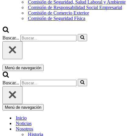
Comisión de Seguridad, Salud Laboral y Ambiente
Comisión de Responsabilidad Social Empresarial
Comisión de Comercio Exterior
Comisión de Seguridad Física
Buscar...
Menú de navegación
Buscar...
Menú de navegación
Inicio
Noticias
Nosotros
Historia