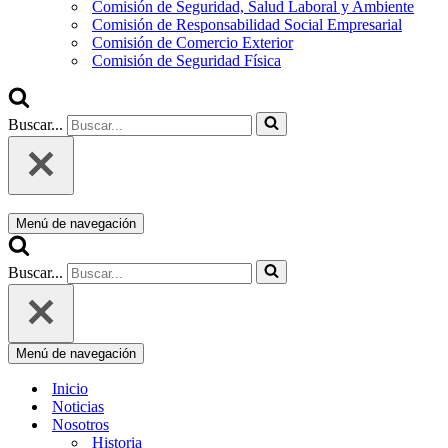
Comisión de Seguridad, Salud Laboral y Ambiente
Comisión de Responsabilidad Social Empresarial
Comisión de Comercio Exterior
Comisión de Seguridad Física
Buscar...
Menú de navegación
Buscar...
Menú de navegación
Inicio
Noticias
Nosotros
Historia