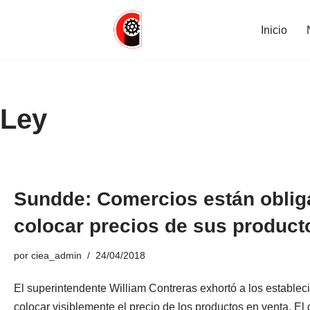
Inicio
Saltar
al
contenido
Ley
Sundde: Comercios están oblig
colocar precios de sus product
por
ciea_admin
24/04/2018
El superintendente William Contreras exhortó a los establec
colocar visiblemente el precio de los productos en venta. E