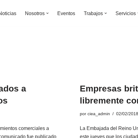
Noticias
Nosotros
Eventos
Trabajos
Servicios
ados a
Empresas brit
os
libremente co
por
ciea_admin
02/02/201
imientos comerciales a
La Embajada del Reino Un
l comunicado fue publicado
este jueves que los ciuda