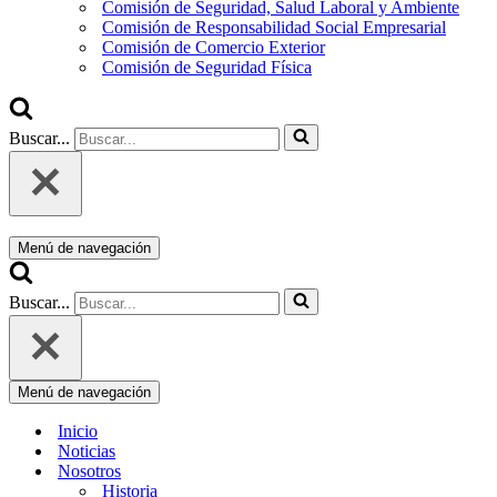
Comisión de Seguridad, Salud Laboral y Ambiente
Comisión de Responsabilidad Social Empresarial
Comisión de Comercio Exterior
Comisión de Seguridad Física
Buscar...
Menú de navegación
Buscar...
Menú de navegación
Inicio
Noticias
Nosotros
Historia