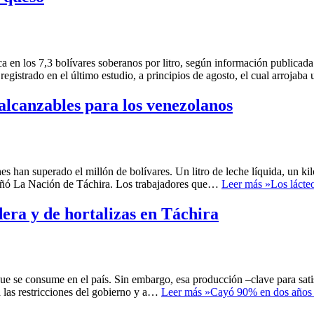
a en los 7,3 bolívares soberanos por litro, según información publicad
gistrado en el último estudio, a principios de agosto, el cual arrojab
nalcanzables para los venezolanos
s han superado el millón de bolívares. Un litro de leche líquida, un ki
eseñó La Nación de Táchira. Los trabajadores que…
Leer más »
Los lácte
era y de hortalizas en Táchira
e que se consume en el país. Sin embargo, esa producción –clave para sa
 las restricciones del gobierno y a…
Leer más »
Cayó 90% en dos años l