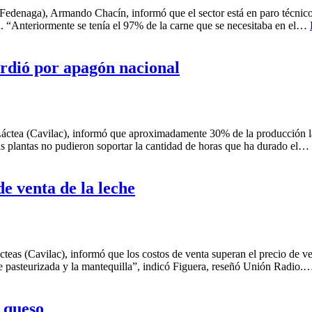
edenaga), Armando Chacín, informó que el sector está en paro técnico 
. “Anteriormente se tenía el 97% de la carne que se necesitaba en el…
erdió por apagón nacional
Láctea (Cavilac), informó que aproximadamente 30% de la producción lá
«Las plantas no pudieron soportar la cantidad de horas que ha durado el…
de venta de la leche
eas (Cavilac), informó que los costos de venta superan el precio de ve
che pasteurizada y la mantequilla”, indicó Figuera, reseñó Unión Radio
l queso