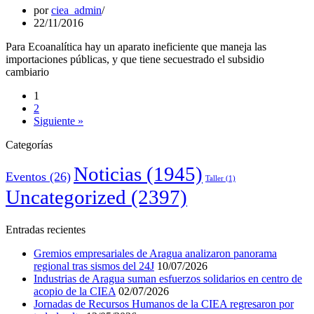
por
ciea_admin
22/11/2016
Para Ecoanalítica hay un aparato ineficiente que maneja las
importaciones públicas, y que tiene secuestrado el subsidio
cambiario
1
2
Siguiente »
Categorías
Noticias
(1945)
Eventos
(26)
Taller
(1)
Uncategorized
(2397)
Entradas recientes
Gremios empresariales de Aragua analizaron panorama
regional tras sismos del 24J
10/07/2026
Industrias de Aragua suman esfuerzos solidarios en centro de
acopio de la CIEA
02/07/2026
Jornadas de Recursos Humanos de la CIEA regresaron por