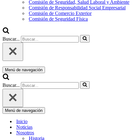
Comisión de Seguridad, Salud Laboral y Ambiente
Comisión de Responsabilidad Social Empresarial
Comisión de Comercio Exterior
Comisión de Seguridad Física
Buscar...
Menú de navegación
Buscar...
Menú de navegación
Inicio
Noticias
Nosotros
Historia