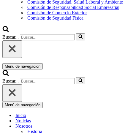
Comisión de Seguridad, Salud Laboral y Ambiente
Comisión de Responsabilidad Social Empresarial
Comisión de Comercio Exterior
Comisión de Seguridad Física
Buscar...
Menú de navegación
Buscar...
Menú de navegación
Inicio
Noticias
Nosotros
Historia