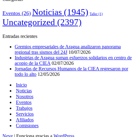
Noticias
(1945)
Eventos
(26)
Taller
(1)
Uncategorized
(2397)
Entradas recientes
Gremios empresariales de Aragua analizaron panorama
regional tras sismos del 24J
10/07/2026
Industrias de Aragua suman esfuerzos solidarios en centro de
acopio de la CIEA
02/07/2026
Jornadas de Recursos Humanos de la CIEA regresaron por
todo lo alto
12/05/2026
Inicio
Noticias
Nosotros
Eventos
Trabajos
Servicios
Afiliados
Comisiones
Neve
| Funciona gracias a
WordPress