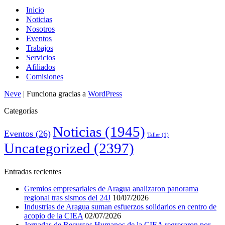
Inicio
Noticias
Nosotros
Eventos
Trabajos
Servicios
Afiliados
Comisiones
Neve
| Funciona gracias a
WordPress
Categorías
Noticias
(1945)
Eventos
(26)
Taller
(1)
Uncategorized
(2397)
Entradas recientes
Gremios empresariales de Aragua analizaron panorama
regional tras sismos del 24J
10/07/2026
Industrias de Aragua suman esfuerzos solidarios en centro de
acopio de la CIEA
02/07/2026
Jornadas de Recursos Humanos de la CIEA regresaron por