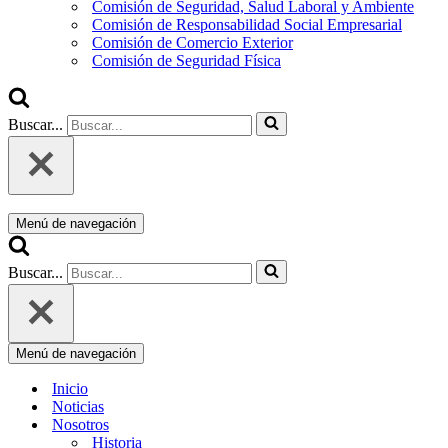
Comisión de Seguridad, Salud Laboral y Ambiente
Comisión de Responsabilidad Social Empresarial
Comisión de Comercio Exterior
Comisión de Seguridad Física
Buscar...
Menú de navegación
Buscar...
Menú de navegación
Inicio
Noticias
Nosotros
Historia