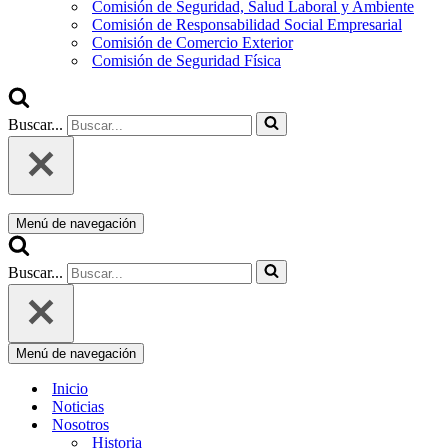
Comisión de Seguridad, Salud Laboral y Ambiente
Comisión de Responsabilidad Social Empresarial
Comisión de Comercio Exterior
Comisión de Seguridad Física
Buscar...
Menú de navegación
Buscar...
Menú de navegación
Inicio
Noticias
Nosotros
Historia