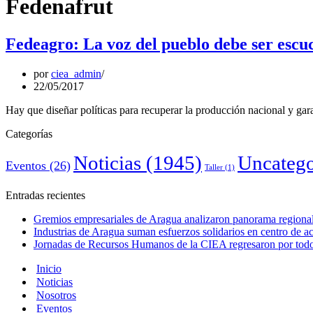
Fedenafrut
Fedeagro: La voz del pueblo debe ser escu
por
ciea_admin
22/05/2017
Hay que diseñar políticas para recuperar la producción nacional y gara
Categorías
Noticias
(1945)
Uncatego
Eventos
(26)
Taller
(1)
Entradas recientes
Gremios empresariales de Aragua analizaron panorama regional 
Industrias de Aragua suman esfuerzos solidarios en centro de 
Jornadas de Recursos Humanos de la CIEA regresaron por todo 
Inicio
Noticias
Nosotros
Eventos