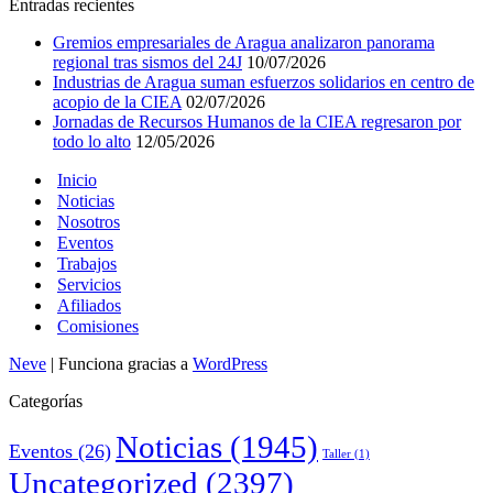
Entradas recientes
Gremios empresariales de Aragua analizaron panorama
regional tras sismos del 24J
10/07/2026
Industrias de Aragua suman esfuerzos solidarios en centro de
acopio de la CIEA
02/07/2026
Jornadas de Recursos Humanos de la CIEA regresaron por
todo lo alto
12/05/2026
Inicio
Noticias
Nosotros
Eventos
Trabajos
Servicios
Afiliados
Comisiones
Neve
| Funciona gracias a
WordPress
Categorías
Noticias
(1945)
Eventos
(26)
Taller
(1)
Uncategorized
(2397)