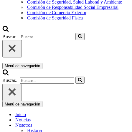
Comisión de Seguridad, Salud Laboral y Ambiente
Comisión de Responsabilidad Social Empresarial
Comisión de Comercio Exterior
Comisión de Seguridad Física
Buscar...
Menú de navegación
Buscar...
Menú de navegación
Inicio
Noticias
Nosotros
Historia