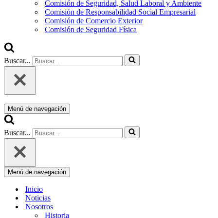
Comisión de Seguridad, Salud Laboral y Ambiente
Comisión de Responsabilidad Social Empresarial
Comisión de Comercio Exterior
Comisión de Seguridad Física
Buscar...
Menú de navegación
Buscar...
Menú de navegación
Inicio
Noticias
Nosotros
Historia