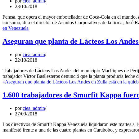
por
ciea_admin
23/10/2018
Femsa, que opera el mayor embotellador de Coca-Cola en el mundo, ad
consumo, dijo el director de Asuntos Corporativos de la firma, Jos
en Venezuela
Aseguran que planta de Lácteos Los Andes 
por
ciea_admin
22/10/2018
Trabajadores de Lácteos Los Andes del municipio Machiques de Perijá
trabajador Victor Basllesteros denunció que la planta producía leche 
»
Aseguran que planta de Lácteos Los Andes en Zulia está en la quieb
1.600 trabajadores de Smurfit Kappa fuero
por
ciea_admin
27/09/2018
Los directivos de Smurfit Kappa Venezuela liquidaron este martes a 160
manifestó frente a una de las cuatro plantas en Carabobo, y expresaro