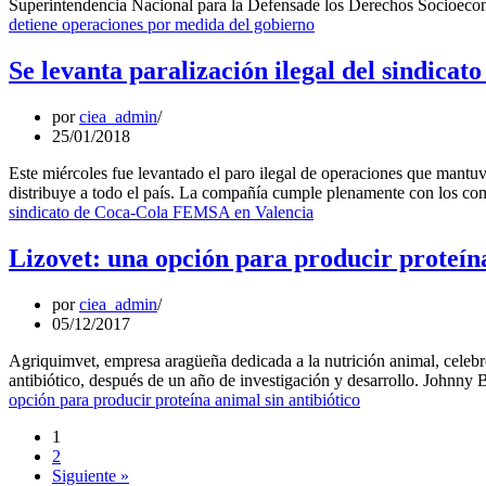
Superintendencia Nacional para la Defensade los Derechos Socioeco
detiene operaciones por medida del gobierno
Se levanta paralización ilegal del sindic
por
ciea_admin
25/01/2018
Este miércoles fue levantado el paro ilegal de operaciones que mant
distribuye a todo el país. La compañía cumple plenamente con los co
sindicato de Coca-Cola FEMSA en Valencia
Lizovet: una opción para producir proteína
por
ciea_admin
05/12/2017
Agriquimvet, empresa aragüeña dedicada a la nutrición animal, celebr
antibiótico, después de un año de investigación y desarrollo. John
opción para producir proteína animal sin antibiótico
1
2
Siguiente »