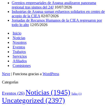
Gremios empresariales de Aragua analizaron panorama
regional tras sismos del 24J
10/07/2026
Industrias de Aragua suman esfuerzos solidarios en centro de
acopio de la CIEA
02/07/2026
Jornadas de Recursos Humanos de la CIEA regresaron por
todo lo alto
12/05/2026
Inicio
Noticias
Nosotros
Eventos
Trabajos
Servicios
Afiliados
Comisiones
Neve
| Funciona gracias a
WordPress
Categorías
Noticias
(1945)
Eventos
(26)
Taller
(1)
Uncategorized
(2397)