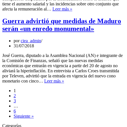
inflación
tiene el aumento salarial y las incidencias sobre otro conjunto que
José
afecta la remuneración al…
Leer más »
Guerra:
Balance
Guerra advirtió que medidas de Maduro
de
serán «un enredo monumental»
las
medidas
económicas
por
ciea_admin
del
31/07/2018
gobierno
es
José Guerra, diputado a la Asamblea Nacional (AN) e integrante de
desolador
la Comisión de Finanzas, señaló que las nuevas medidas
económicas que entrarán en vigencia a partir del 20 de agosto no
aliviará la hiperinflación. En entrevista a Carlos Croes transmitida
por Televen, advirtió que la entrada en vigencia del nuevo cono
Guerra
monetario con cinco…
Leer más »
advirtió
1
que
2
medidas
3
de
…
Maduro
6
serán
Siguiente »
«un
enredo
Categorías
monumental»