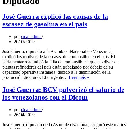
Diputado
José Guerra explicó las causas de la
escasez de gasolina en el país
por
ciea_admin
20/05/2019
José Guerra, diputado a la Asamblea Nacional de Venezuela,
explicó los motivos de la escasez de combustible en el país. El
parlamentario adjudicó la falta de combustible a que las diversas
plantas refinadoras del país están trabajando por debajo de su
capacidad operativa instalada, debido a la disminución de la
José
producción de crudo. El dirigente…
Leer más »
Guerra
explicó
José Guerra: BCV pulverizó el salario de
las
los venezolanos con el Dicom
causas
de
la
por
ciea_admin
escasez
26/04/2019
de
gasolina
José Guerra, diputado de la Asamblea Nacional, aseguró este martes
en