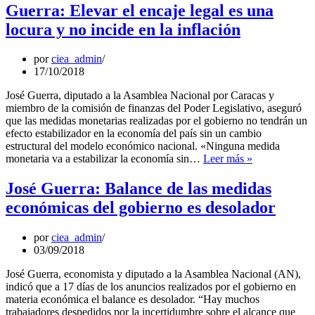
Ahorro
Guerra: Elevar el encaje legal es una
en
locura y no incide en la inflación
petro
es
inviable
por
ciea_admin
17/10/2018
José Guerra, diputado a la Asamblea Nacional por Caracas y
miembro de la comisión de finanzas del Poder Legislativo, aseguró
que las medidas monetarias realizadas por el gobierno no tendrán un
efecto estabilizador en la economía del país sin un cambio
estructural del modelo económico nacional. «Ninguna medida
Guerra:
monetaria va a estabilizar la economía sin…
Leer más »
Elevar
el
José Guerra: Balance de las medidas
encaje
económicas del gobierno es desolador
legal
es
una
por
ciea_admin
locura
03/09/2018
y
no
José Guerra, economista y diputado a la Asamblea Nacional (AN),
incide
indicó que a 17 días de los anuncios realizados por el gobierno en
en
materia económica el balance es desolador. “Hay muchos
la
trabajadores despedidos por la incertidumbre sobre el alcance que