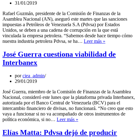
periodo
31/01/2019
de
Maduro
Rafael Guzmán, presidente de la Comisión de Finanzas de la
Asamblea Nacional (AN), aseguró este martes que las sanciones
impuestas a Petróleos de Venezuela S.A (Pdvsa) por Estados
Unidos, se deben a una cadena de corrupción en la que está
vinculada la empresa petrolera. “Sabemos desde hace tiempo cómo
Rafael
nuestra industria petrolera Pdvsa, se ha…
Leer más »
Guzmán:
Sanciones
José Guerra cuestiona viabilidad de
a
Interbanex
Pdvsa
se
deben
por
ciea_admin
a
29/01/2019
una
cadena
José Guerra, miembro de la Comisión de Finanzas de la Asamblea
de
Nacional, consideró este lunes que la plataforma privada Interbanex,
corrupción
autorizada por el Banco Central de Venezuela (BCV) para el
intercambio financiero de divisas, no funcionará. “No creo que esto
vaya a funcionar si no va acompañado de otros instrumentos de
José
política económica, si no…
Leer más »
Guerra
cuestiona
Elías Matta: Pdvsa dejó de producir
viabilidad