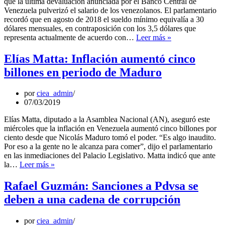
que la última devaluación anunciada por el Banco Central de
el
Venezuela pulverizó el salario de los venezolanos. El parlamentario
país
recordó que en agosto de 2018 el sueldo mínimo equivalía a 30
dólares mensuales, en contraposición con los 3,5 dólares que
José
representa actualmente de acuerdo con…
Leer más »
Guerra:
BCV
Elías Matta: Inflación aumentó cinco
pulverizó
billones en periodo de Maduro
el
salario
de
por
ciea_admin
los
07/03/2019
venezolanos
con
Elías Matta, diputado a la Asamblea Nacional (AN), aseguró este
el
miércoles que la inflación en Venezuela aumentó cinco billones por
Dicom
ciento desde que Nicolás Maduro tomó el poder. “Es algo inaudito.
Por eso a la gente no le alcanza para comer”, dijo el parlamentario
en las inmediaciones del Palacio Legislativo. Matta indicó que ante
Elías
la…
Leer más »
Matta:
Inflación
Rafael Guzmán: Sanciones a Pdvsa se
aumentó
deben a una cadena de corrupción
cinco
billones
en
por
ciea_admin