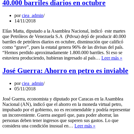
40.000 barriles diarios en octubre
de
Interbanex
por
ciea_admin
14/11/2018
Elías Matta, diputado a la Asamblea Nacional, indicó este martes
que Petróleos de Venezuela S.A (Pdvsa) dejó de producir 40.000
barriles de petróleos diarios en octubre, disminución que calificó
como “grave”, pues la estatal genera 96% de las divisas del país.
“Hemos perdido aproximadamente 1.800.000 barriles. Si eso se
Elías
estuviera produciendo, hubieran ingresado al país…
Leer más »
Matta:
Pdvsa
José Guerra: Ahorro en petro es inviable
dejó
de
por
ciea_admin
produc
05/11/2018
40.00
barril
José Guerra, economista y diputado por Caracas en la Asamblea
diario
Nacional (AN), indicó que el ahorro en la moneda virtual petro,
en
impulsado por el gobierno, no es recomendable y podría representar
octub
un inconveniente. Guerra aseguró que, para poder ahorrar, las
personas deben tener ingresos que superen sus gastos. Lo que
José
considera una condición inusual en…
Leer más »
Guerra: