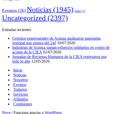
Noticias
(1945)
Eventos
(26)
Taller
(1)
Uncategorized
(2397)
Entradas recientes
Gremios empresariales de Aragua analizaron panorama
regional tras sismos del 24J
10/07/2026
Industrias de Aragua suman esfuerzos solidarios en centro de
acopio de la CIEA
02/07/2026
Jornadas de Recursos Humanos de la CIEA regresaron por
todo lo alto
12/05/2026
Inicio
Noticias
Nosotros
Eventos
Trabajos
Servicios
Afiliados
Comisiones
Neve
| Funciona gracias a
WordPress