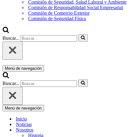
Comisión de Seguridad, Salud Laboral y Ambiente
Comisión de Responsabilidad Social Empresarial
Comisión de Comercio Exterior
Comisión de Seguridad Física
Buscar...
Menú de navegación
Buscar...
Menú de navegación
Inicio
Noticias
Nosotros
Historia