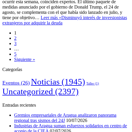
ocurrir esta semana, coinciden expertos. El último paquete de
medidas anunciado por el gobierno de Donald Trump, el 24 de
agosto, se complementa con el que había sido lanzado en julio, y
tiene por objetivo…
Leer más »
Disminuyó interés de inversionistas
extranjeros por adquirir la deuda
1
2
3
…
5
Siguiente »
Categorías
Noticias
(1945)
Eventos
(26)
Taller
(1)
Uncategorized
(2397)
Entradas recientes
Gremios empresariales de Aragua analizaron panorama
regional tras sismos del 24J
10/07/2026
Industrias de Aragua suman esfuerzos solidarios en centro de
acopio de la CIEA
02/07/2026