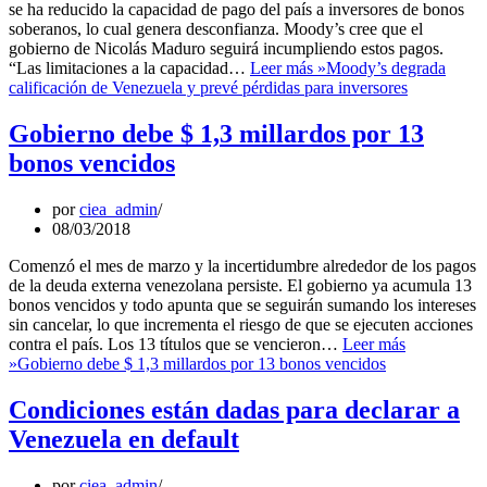
se ha reducido la capacidad de pago del país a inversores de bonos
soberanos, lo cual genera desconfianza. Moody’s cree que el
gobierno de Nicolás Maduro seguirá incumpliendo estos pagos.
“Las limitaciones a la capacidad…
Leer más »
Moody’s degrada
calificación de Venezuela y prevé pérdidas para inversores
Gobierno debe $ 1,3 millardos por 13
bonos vencidos
por
ciea_admin
08/03/2018
Comenzó el mes de marzo y la incertidumbre alrededor de los pagos
de la deuda externa venezolana persiste. El gobierno ya acumula 13
bonos vencidos y todo apunta que se seguirán sumando los intereses
sin cancelar, lo que incrementa el riesgo de que se ejecuten acciones
contra el país. Los 13 títulos que se vencieron…
Leer más
»
Gobierno debe $ 1,3 millardos por 13 bonos vencidos
Condiciones están dadas para declarar a
Venezuela en default
por
ciea_admin