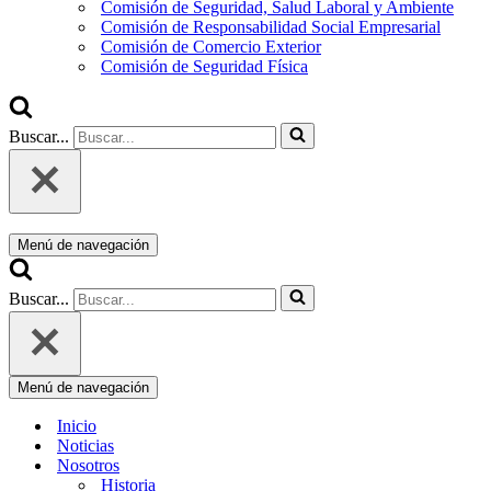
Comisión de Seguridad, Salud Laboral y Ambiente
Comisión de Responsabilidad Social Empresarial
Comisión de Comercio Exterior
Comisión de Seguridad Física
Buscar...
Menú de navegación
Buscar...
Menú de navegación
Inicio
Noticias
Nosotros
Historia