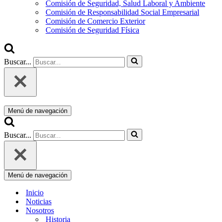
Comisión de Seguridad, Salud Laboral y Ambiente
Comisión de Responsabilidad Social Empresarial
Comisión de Comercio Exterior
Comisión de Seguridad Física
Buscar...
Menú de navegación
Buscar...
Menú de navegación
Inicio
Noticias
Nosotros
Historia