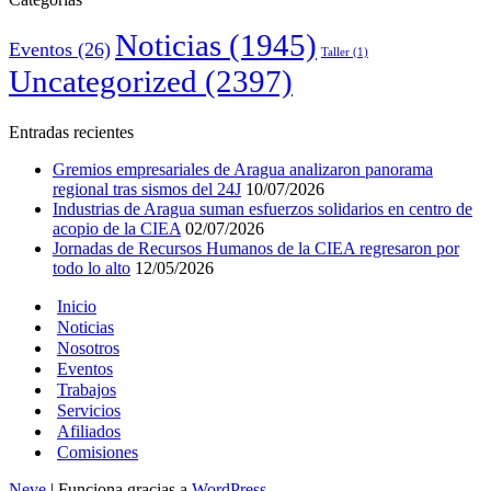
Noticias
(1945)
Eventos
(26)
Taller
(1)
Uncategorized
(2397)
Entradas recientes
Gremios empresariales de Aragua analizaron panorama
regional tras sismos del 24J
10/07/2026
Industrias de Aragua suman esfuerzos solidarios en centro de
acopio de la CIEA
02/07/2026
Jornadas de Recursos Humanos de la CIEA regresaron por
todo lo alto
12/05/2026
Inicio
Noticias
Nosotros
Eventos
Trabajos
Servicios
Afiliados
Comisiones
Neve
| Funciona gracias a
WordPress