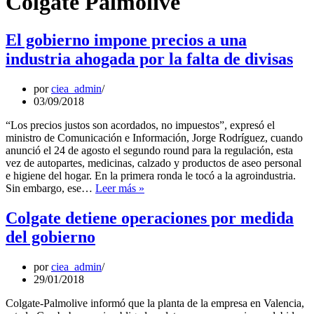
Colgate Palmolive
El gobierno impone precios a una
industria ahogada por la falta de divisas
por
ciea_admin
03/09/2018
“Los precios justos son acordados, no impuestos”, expresó el
ministro de Comunicación e Información, Jorge Rodríguez, cuando
anunció el 24 de agosto el segundo round para la regulación, esta
vez de autopartes, medicinas, calzado y productos de aseo personal
e higiene del hogar. En la primera ronda le tocó a la agroindustria.
El
Sin embargo, ese…
Leer más »
gobierno
impone
Colgate detiene operaciones por medida
precios
del gobierno
a
una
industria
por
ciea_admin
ahogada
29/01/2018
por
la
Colgate-Palmolive informó que la planta de la empresa en Valencia,
falta