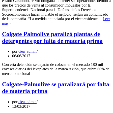
estado Carabobo, se vio obligada a detener sus operaciones debido a
de
que los precios de venta al consumidor impuestos por la
divisas
Superintendencia Nacional para la Defensade los Derechos
Socioeconómicos hacen inviable el negocio, según un comunicado
de la compañía. “La medida anunciada por el vicepresidente…
Leer
Colgate
más »
detiene
operaciones
Colgate Palmolive paralizó plantas de
por
detergentes por falta de materia prima
medida
del
gobierno
por
ciea_admin
06/06/2017
Con esta detención se dejarán de colocar en el mercado 180 mil
envases diarios del lavaplatos de la marca Axión, que cubre 60% del
mercado nacional
Colgate-Palmolive se paralizará por falta
de materia prima
por
ciea_admin
13/03/2017