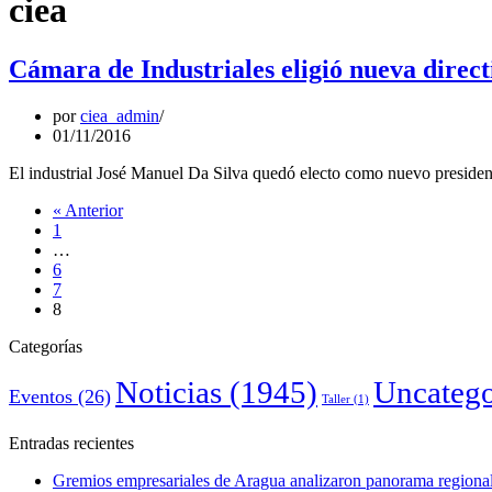
ciea
Cámara de Industriales eligió nueva direct
por
ciea_admin
01/11/2016
El industrial José Manuel Da Silva quedó electo como nuevo presidente
« Anterior
1
…
6
7
8
Categorías
Noticias
(1945)
Uncatego
Eventos
(26)
Taller
(1)
Entradas recientes
Gremios empresariales de Aragua analizaron panorama regional 