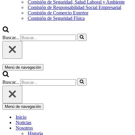
Comisión de Seguridad, Salud Laboral y Ambiente
Comisión de Responsabilidad Social Empresarial
Comisión de Comercio Exterior
Comisión de Seguridad Física
Buscar...
Menú de navegación
Buscar...
Menú de navegación
Inicio
Noticias
Nosotros
Historia