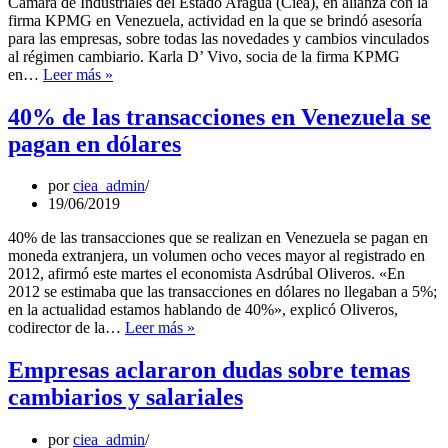
Cámara de Industriales del Estado Aragua (Ciea), en alianza con la
crisis
firma KPMG en Venezuela, actividad en la que se brindó asesoría
para las empresas, sobre todas las novedades y cambios vinculados
al régimen cambiario. Karla D’ Vivo, socia de la firma KPMG
Empresas
en…
Leer más »
recibieron
inducción
40% de las transacciones en Venezuela se
sobre
pagan en dólares
régimen
cambiario
por
ciea_admin
19/06/2019
40% de las transacciones que se realizan en Venezuela se pagan en
moneda extranjera, un volumen ocho veces mayor al registrado en
2012, afirmó este martes el economista Asdrúbal Oliveros. «En
2012 se estimaba que las transacciones en dólares no llegaban a 5%;
en la actualidad estamos hablando de 40%», explicó Oliveros,
40%
codirector de la…
Leer más »
de
las
Empresas aclararon dudas sobre temas
transacciones
cambiarios y salariales
en
Venezuela
se
por
ciea_admin