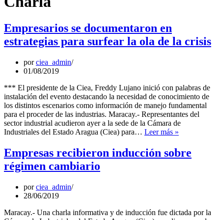
Charla
Empresarios se documentaron en
estrategias para surfear la ola de la crisis
por
ciea_admin
01/08/2019
*** El presidente de la Ciea, Freddy Lujano inició con palabras de
instalación del evento destacando la necesidad de conocimiento de
los distintos escenarios como información de manejo fundamental
para el proceder de las industrias. Maracay.- Representantes del
sector industrial acudieron ayer a la sede de la Cámara de
Empresarios
Industriales del Estado Aragua (Ciea) para…
Leer más »
se
documentaro
Empresas recibieron inducción sobre
en
régimen cambiario
estrategias
para
surfear
por
ciea_admin
la
28/06/2019
ola
de
Maracay.- Una charla informativa y de inducción fue dictada por la
la