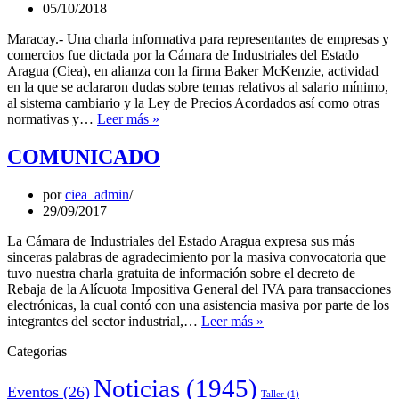
pagan
05/10/2018
en
dólares
Maracay.- Una charla informativa para representantes de empresas y
comercios fue dictada por la Cámara de Industriales del Estado
Aragua (Ciea), en alianza con la firma Baker McKenzie, actividad
en la que se aclararon dudas sobre temas relativos al salario mínimo,
al sistema cambiario y la Ley de Precios Acordados así como otras
Empresas
normativas y…
Leer más »
aclararon
dudas
COMUNICADO
sobre
temas
por
ciea_admin
cambiarios
29/09/2017
y
salariales
La Cámara de Industriales del Estado Aragua expresa sus más
sinceras palabras de agradecimiento por la masiva convocatoria que
tuvo nuestra charla gratuita de información sobre el decreto de
Rebaja de la Alícuota Impositiva General del IVA para transacciones
electrónicas, la cual contó con una asistencia masiva por parte de los
COMUNICADO
integrantes del sector industrial,…
Leer más »
Categorías
Noticias
(1945)
Eventos
(26)
Taller
(1)