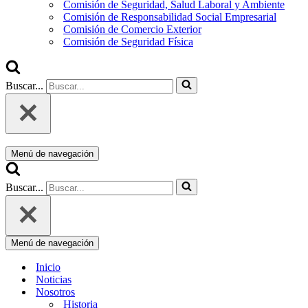
Comisión de Seguridad, Salud Laboral y Ambiente
Comisión de Responsabilidad Social Empresarial
Comisión de Comercio Exterior
Comisión de Seguridad Física
Buscar...
Menú de navegación
Buscar...
Menú de navegación
Inicio
Noticias
Nosotros
Historia