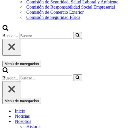
Comisión de Seguridad, Salud Laboral y Ambiente
Comisión de Responsabilidad Social Empresarial
Comisión de Comercio Exterior
Comisión de Seguridad Física
Buscar...
Menú de navegación
Buscar...
Menú de navegación
Inicio
Noticias
Nosotros
Historia