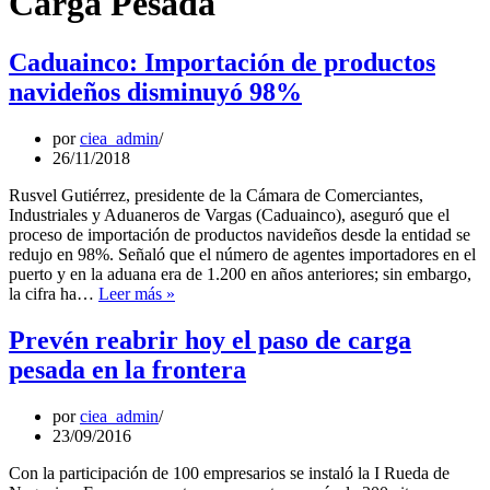
Carga Pesada
Caduainco: Importación de productos
navideños disminuyó 98%
por
ciea_admin
26/11/2018
Rusvel Gutiérrez, presidente de la Cámara de Comerciantes,
Industriales y Aduaneros de Vargas (Caduainco), aseguró que el
proceso de importación de productos navideños desde la entidad se
redujo en 98%. Señaló que el número de agentes importadores en el
puerto y en la aduana era de 1.200 en años anteriores; sin embargo,
Caduainco:
la cifra ha…
Leer más »
Importación
de
Prevén reabrir hoy el paso de carga
productos
pesada en la frontera
navideños
disminuyó
98%
por
ciea_admin
23/09/2016
Con la participación de 100 empresarios se instaló la I Rueda de