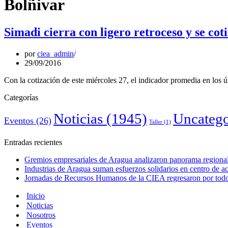
Bolñivar
Simadi cierra con ligero retroceso y se cot
por
ciea_admin
29/09/2016
Con la cotización de este miércoles 27, el indicador promedia en los 
Categorías
Noticias
(1945)
Uncatego
Eventos
(26)
Taller
(1)
Entradas recientes
Gremios empresariales de Aragua analizaron panorama regional 
Industrias de Aragua suman esfuerzos solidarios en centro de 
Jornadas de Recursos Humanos de la CIEA regresaron por todo 
Inicio
Noticias
Nosotros
Eventos