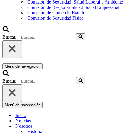
Comisión de Seguridad, Salud Laboral y Ambiente
Comisión de Responsabilidad Social Empresarial
Comisión de Comercio Exterior
Comisión de Seguridad Física
Buscar...
Menú de navegación
Buscar...
Menú de navegación
Inicio
Noticias
Nosotros
Historia