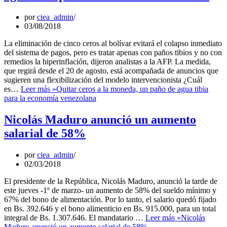
por
ciea_admin
03/08/2018
La eliminación de cinco ceros al bolívar evitará el colapso inmediato
del sistema de pagos, pero es tratar apenas con paños tibios y no con
remedios la hiperinflación, dijeron analistas a la AFP. La medida,
que regirá desde el 20 de agosto, está acompañada de anuncios que
sugieren una flexibilización del modelo intervencionista ¿Cuál
es…
Leer más »
Quitar ceros a la moneda, un paño de agua tibia
para la economía venezolana
Nicolás Maduro anunció un aumento
salarial de 58%
por
ciea_admin
02/03/2018
El presidente de la República, Nicolás Maduro, anunció la tarde de
este jueves -1º de marzo- un aumento de 58% del sueldo mínimo y
67% del bono de alimentación. Por lo tanto, el salario quedó fijado
en Bs. 392.646 y el bono alimenticio en Bs. 915.000, para un total
integral de Bs. 1.307.646. El mandatario …
Leer más »
Nicolás
Maduro anunció un aumento salarial de 58%