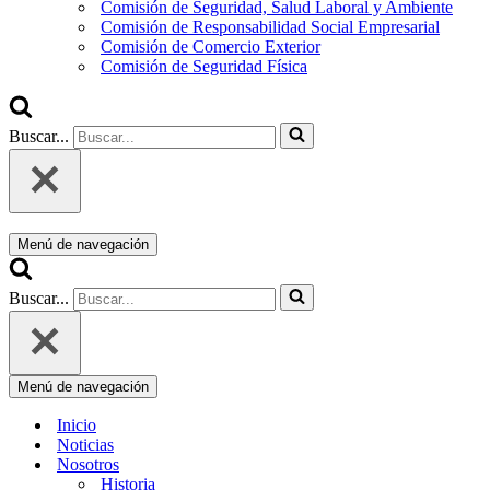
Comisión de Seguridad, Salud Laboral y Ambiente
Comisión de Responsabilidad Social Empresarial
Comisión de Comercio Exterior
Comisión de Seguridad Física
Buscar...
Menú de navegación
Buscar...
Menú de navegación
Inicio
Noticias
Nosotros
Historia