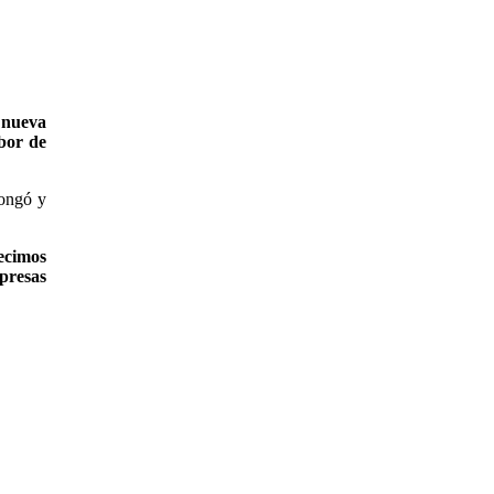
 nueva
abor de
longó y
ecimos
presas