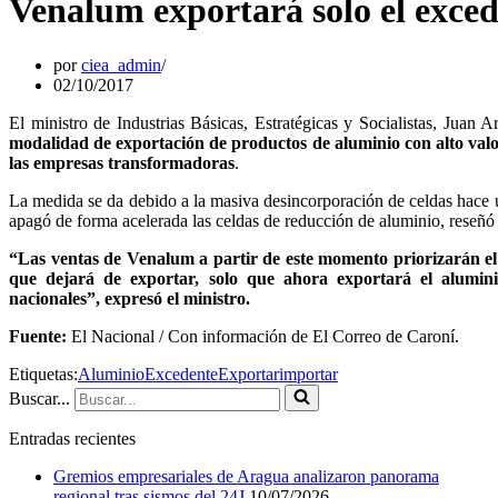
Venalum exportará solo el exce
por
ciea_admin
02/10/2017
El ministro de Industrias Básicas, Estratégicas y Socialistas, Juan
modalidad de exportación de productos de aluminio con alto valor 
las empresas transformadoras
.
La medida se da debido a la masiva desincorporación de celdas hace un
apagó de forma acelerada las celdas de reducción de aluminio, reseñ
“Las ventas de Venalum a partir de este momento priorizarán el
que dejará de exportar, solo que ahora exportará el alumini
nacionales”, expresó el ministro.
Fuente:
El Nacional / Con información de El Correo de Caroní.
Etiquetas:
Aluminio
Excedente
Exportar
importar
Buscar...
Entradas recientes
Gremios empresariales de Aragua analizaron panorama
regional tras sismos del 24J
10/07/2026