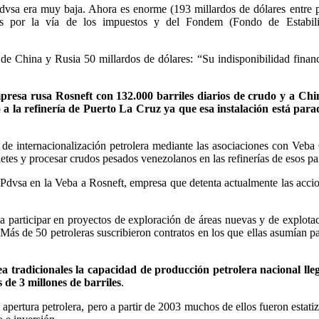
dvsa era muy baja. Ahora es enorme (193 millardos de dólares entre 
os por la vía de los impuestos y del Fondem (Fondo de Estabili
 de China y Rusia 50 millardos de dólares: “Su indisponibilidad financ
mpresa rusa Rosneft con 132.000 barriles diarios de crudo y a Chi
o a la refinería de Puerto La Cruz ya que esa instalación está par
 de internacionalización petrolera mediante las asociaciones con Veba
tes y procesar crudos pesados venezolanos en las refinerías de esos pa
dvsa en la Veba a Rosneft, empresa que detenta actualmente las acci
 a participar en proyectos de exploración de áreas nuevas y de explota
ás de 50 petroleras suscribieron contratos en los que ellas asumían pa
a tradicionales la capacidad de producción petrolera nacional lle
 de 3 millones de barriles
.
apertura petrolera, pero a partir de 2003 muchos de ellos fueron estati