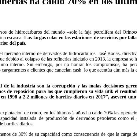
nerías ha caído 70% en los últim
sos de hidrocarburos del mundo –solo la faja petrolífera del Orinoc
lina escasea.
Las largas colas en las estaciones de servicios por falla
ior del país.
el mercado interno de derivados de hidrocarburos. José Bodas, directiv
 debido al colapso de las refinerías iniciado en 2013, la empresa se h
nsumo interno. Sin embargo, por no honrar los compromisos, ha per
s cargamentos a clientes que cancelan cash, lo que acentúa aún más la 
de la industria son la corrupción y las malas decisiones gerenc
 de reposición para los que cumplieron su vida útil: el resultado
 en 1998 a 2,2 millones de barriles diarios en 2017”, aseveró uno
a explotación de crudo, en los últimos 2 años ha caído 70% las operaci
capacidad instalada de producción de derivados petroleros como el
e barriles diarios
 a menos de 30% de su capacidad como consecuencia de que la carga d