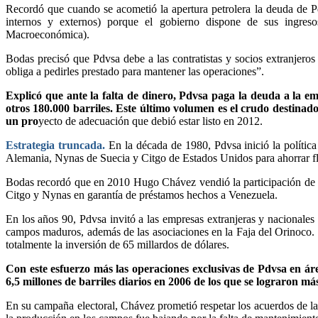
Recordó que cuando se acometió la apertura petrolera la deuda de P
internos y externos) porque el gobierno dispone de sus ingres
Macroeconómica).
Bodas precisó que Pdvsa debe a las contratistas y socios extranjeros
obliga a pedirles prestado para mantener las operaciones”.
Explicó que ante la falta de dinero, Pdvsa paga la deuda a la e
otros 180.000 barriles. Este último volumen es el crudo destinad
un pro
yecto de adecuación que debió estar listo en 2012.
Estrategia truncada.
En la década de 1980, Pdvsa inició la política
Alemania, Nynas de Suecia y Citgo de Estados Unidos para ahorrar fle
Bodas recordó que en 2010 Hugo Chávez vendió la participación de P
Citgo y Nynas en garantía de préstamos hechos a Venezuela.
En los años 90, Pdvsa invitó a las empresas extranjeras y nacionales
campos maduros, además de las asociaciones en la Faja del Orinoco. M
totalmente la inversión de 65 millardos de dólares.
Con este esfuerzo más las operaciones exclusivas de Pdvsa en áre
6,5 millones de barriles diarios en 2006 de los que se lograron más
En su campaña electoral, Chávez prometió respetar los acuerdos de la 