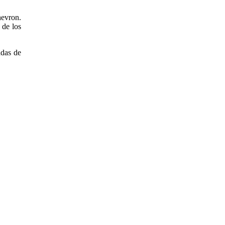
hevron.
 de los
adas de