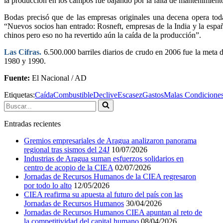
la producción en los campos fue bajando por la falta de mantenimiento
Bodas precisó que de las empresas originales una decena opera tod
“Nuevos socios han entrado: Rosneft, empresas de la India y la espa
chinos pero eso no ha revertido aún la caída de la producción”.
Las Cifras.
6.500.000 barriles diarios de crudo en 2006 fue la meta 
1980 y 1990.
Fuente:
El Nacional / AD
Etiquetas:
Caída
Combustible
Declive
Escasez
Gastos
Malas Condicione
Buscar...
Entradas recientes
Gremios empresariales de Aragua analizaron panorama
regional tras sismos del 24J
10/07/2026
Industrias de Aragua suman esfuerzos solidarios en
centro de acopio de la CIEA
02/07/2026
Jornadas de Recursos Humanos de la CIEA regresaron
por todo lo alto
12/05/2026
CIEA reafirma su apuesta al futuro del país con las
Jornadas de Recursos Humanos
30/04/2026
Jornadas de Recursos Humanos CIEA apuntan al reto de
la competitividad del capital humano
08/04/2026