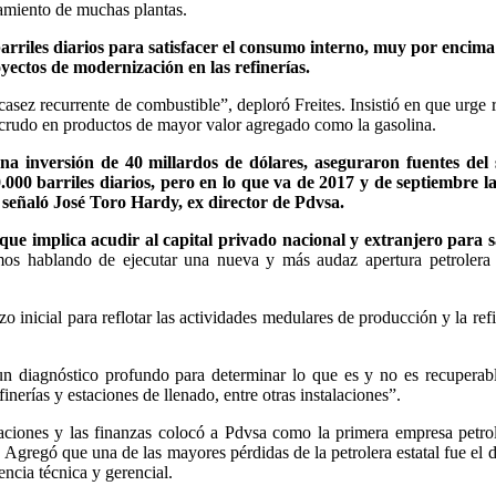
amiento de muchas plantas.
arriles diarios para satisfacer el consumo interno, muy por encima
yectos de modernización en las refinerías.
asez recurrente de combustible”, deploró Freites. Insistió en que urge r
l crudo en productos de mayor valor agregado como la gasolina.
a inversión de 40 millardos de dólares, aseguraron fuentes del s
000 barriles diarios, pero en lo que va de 2017 y de septiembre l
 señaló José Toro Hardy, ex director de Pdvsa.
que implica acudir al capital privado nacional y extranjero para 
os hablando de ejecutar una nueva y más audaz apertura petrolera 
zo inicial para reflotar las actividades medulares de producción y la ref
 un diagnóstico profundo para determinar lo que es y no es recuperab
nerías y estaciones de llenado, entre otras instalaciones”.
aciones y las finanzas colocó a Pdvsa como la primera empresa petro
9. Agregó que una de las mayores pérdidas de la petrolera estatal fue el 
cia técnica y gerencial.