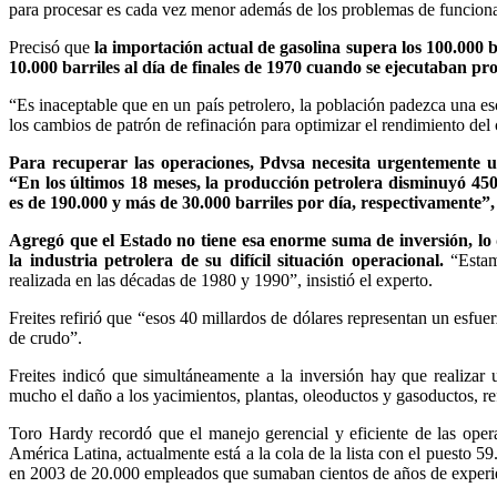
para procesar es cada vez menor además de los problemas de funcion
Precisó que
la importación actual de gasolina supera los 100.000 b
10.000 barriles al día de finales de 1970 cuando se ejecutaban pro
“Es inaceptable que en un país petrolero, la población padezca una esc
los cambios de patrón de refinación para optimizar el rendimiento de
Para recuperar las operaciones, Pdvsa necesita urgentemente un
“En los últimos 18 meses, la producción petrolera disminuyó 450.
es de 190.000 y más de 30.000 barriles por día, respectivamente”,
Agregó que el Estado no tiene esa enorme suma de inversión, lo 
la industria petrolera de su difícil situación operacional.
“Estam
realizada en las décadas de 1980 y 1990”, insistió el experto.
Freites refirió que “esos 40 millardos de dólares representan un esfuer
de crudo”.
Freites indicó que simultáneamente a la inversión hay que realizar
mucho el daño a los yacimientos, plantas, oleoductos y gasoductos, refi
Toro Hardy recordó que el manejo gerencial y eficiente de las oper
América Latina, actualmente está a la cola de la lista con el puesto 5
en 2003 de 20.000 empleados que sumaban cientos de años de experien