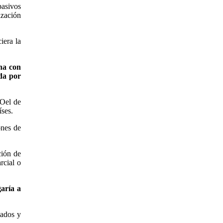
pasivos
zación
iera la
na con
ada por
 Oel de
íses.
ones de
ción de
rcial o
garía a
zados y