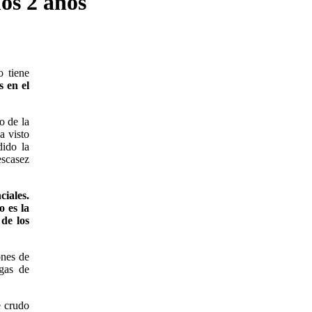
os 2 años
o tiene
s en el
o de la
a visto
dido la
escasez
iales.
 es la
 de los
ones de
 gas de
e crudo