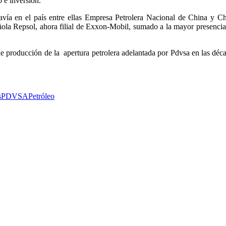
 e inversión.
avía en el país entre ellas Empresa Petrolera Nacional de China y C
ñola Repsol, ahora filial de Exxon-Mobil, sumado a la mayor presencia
de producción de la apertura petrolera adelantada por Pdvsa en las déc
s
PDVSA
Petróleo