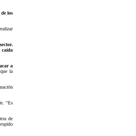
 de los
ealizar
ector.
a caída
sacar a
que la
inación
le. “Es
lera de
despido