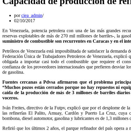
Capacidad de producción de refi
por
ciea_admin
02/10/2017
En Venezuela, potencia petrolera con una de las más grandes recur
reservas explotables de más de 270 mil millones de barriles-, la gaso
suministro de combustible son recurrentes en Caracas y en el inter
Petróleos de Venezuela está imposibilitada de satisfacer la demanda d
Federación Única de Trabajadores Petroleros de Venezuela, explicó que
obligada a importar casi todo el combustible que requiere el co
confianza de los proveedores internacionales que prefieren desviar lo
de gasolina.
Fuentes cercanas a Pdvsa afirmaron que el problema principal 
“Muchos pozos están cerrados porque no hay repuestos ni equipos
caída de la producción de más de 3 millones de barriles diarios
voceros.
Iván Freites, directivo de la Futpv, explicó que por el desplome de l
las refinerías El Palito, Amuay, Cardón y Puerto La Cruz, cuya 
bombona, diesel automotor, gasolina y lubricantes es de 1,3 millones d
Refirió que los últimos 2 años, el parque refinador del país opera