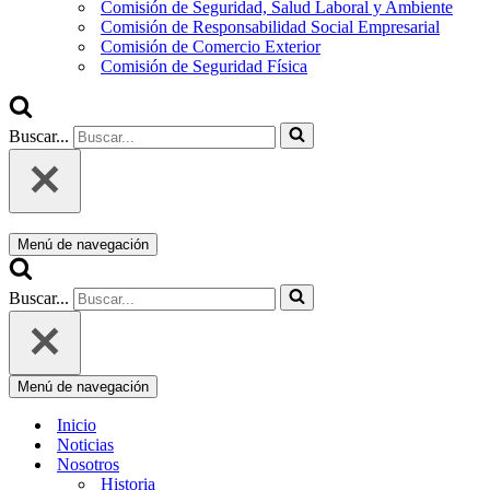
Comisión de Seguridad, Salud Laboral y Ambiente
Comisión de Responsabilidad Social Empresarial
Comisión de Comercio Exterior
Comisión de Seguridad Física
Buscar...
Menú de navegación
Buscar...
Menú de navegación
Inicio
Noticias
Nosotros
Historia