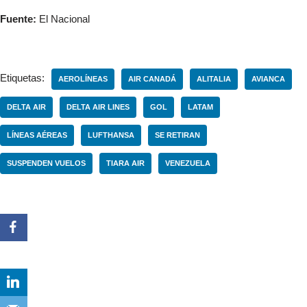
Fuente:
El Nacional
Etiquetas:
AEROLÍNEAS
AIR CANADÁ
ALITALIA
AVIANCA
DELTA AIR
DELTA AIR LINES
GOL
LATAM
LÍNEAS AÉREAS
LUFTHANSA
SE RETIRAN
SUSPENDEN VUELOS
TIARA AIR
VENEZUELA