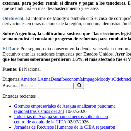
externas, para poder reunir el dinero y pagar a los tenedores.
E
que se traducirá en más desabastecimiento y escasez.
Odebrecht.
El informe de Moody’s también citó el caso de corrupci
derivaciones en otras naciones de la región, como una demostración de 
Sobre Argentina, la calificadora sostuvo que “las elecciones legi
se mantendrá el constante progreso de reformas para combatir la 
El Dato
:
Por segundo día consecutivo la deuda venezolana tuvo una 
Ejecutivo ante las sanciones impuestas por Estados Unidos.
Ayer lo
que los bonos soberanos perdieron 1,6%, el más afectado fue el 
Fuente:
El Nacional
Etiquetas:
América LAtina
Desafío
economía
Impago
Moody’s
Odebretc
Buscar...
Entradas recientes
Gremios empresariales de Aragua analizaron panorama
regional tras sismos del 24J
10/07/2026
Industrias de Aragua suman esfuerzos solidarios en
centro de acopio de la CIEA
02/07/2026
Jornadas de Recursos Humanos de la CIEA regresaron