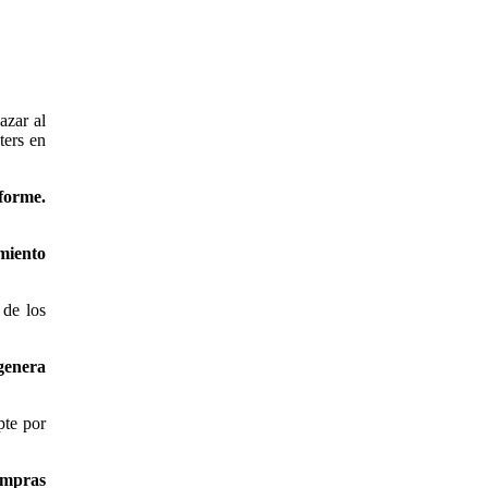
azar al
ters en
nforme.
imiento
 de los
genera
pte por
compras