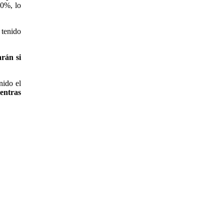
50%, lo
 tenido
arán si
nido el
entras