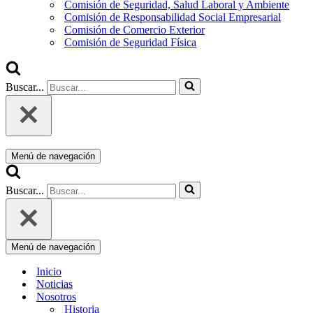
Comisión de Seguridad, Salud Laboral y Ambiente
Comisión de Responsabilidad Social Empresarial
Comisión de Comercio Exterior
Comisión de Seguridad Física
Buscar...
Menú de navegación
Buscar...
Menú de navegación
Inicio
Noticias
Nosotros
Historia