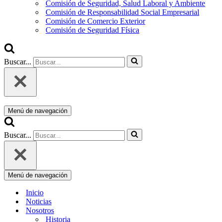
Comisión de Seguridad, Salud Laboral y Ambiente
Comisión de Responsabilidad Social Empresarial
Comisión de Comercio Exterior
Comisión de Seguridad Física
Buscar...
Menú de navegación
Buscar...
Menú de navegación
Inicio
Noticias
Nosotros
Historia