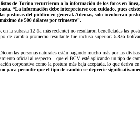
stas de Torino recurrieron a la información de los foros en línea,
asta. “La información debe interpretarse con cuidado, pues existe
 las posturas del público en general. Además, solo involucran post
 máximo de 500 dólares por trimestre”.
 en la subasta 12 (la más reciente) no resultaron beneficiadas las post
tipo de cambio promedio resultante fue incluso superior: 6.836 bolíva
a Dicom las personas naturales están pagando mucho más por las divisas
amiento oficial al respecto – que el BCV esté aplicando un tipo de ca
cación corporativa como la postura más baja aceptada, lo que deriva en 
para permitir que el tipo de cambio se deprecie significativamen