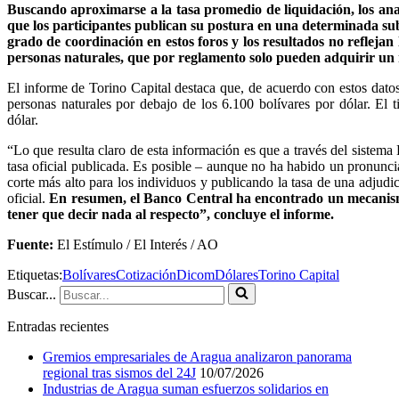
Buscando aproximarse a la tasa promedio de liquidación, los anali
que los participantes publican su postura en una determinada sub
grado de coordinación en estos foros y los resultados no reflejan
personas naturales, que por reglamento solo pueden adquirir un
El informe de Torino Capital destaca que, de acuerdo con estos datos,
personas naturales por debajo de los 6.100 bolívares por dólar. El 
dólar.
“Lo que resulta claro de esta información es que a través del sistem
tasa oficial publicada. Es posible – aunque no ha habido un pronunci
corte más alto para los individuos y publicando la tasa de una adjudi
oficial.
En resumen, el Banco Central ha encontrado un mecanismo 
tener que decir nada al respecto”, concluye el informe.
Fuente:
El Estímulo / El Interés / AO
Etiquetas:
Bolívares
Cotización
Dicom
Dólares
Torino Capital
Buscar...
Entradas recientes
Gremios empresariales de Aragua analizaron panorama
regional tras sismos del 24J
10/07/2026
Industrias de Aragua suman esfuerzos solidarios en