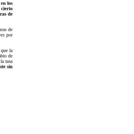
 en los
 cierto
uras de
uras de
res por
 que la
mbio de
la tasa
te sin