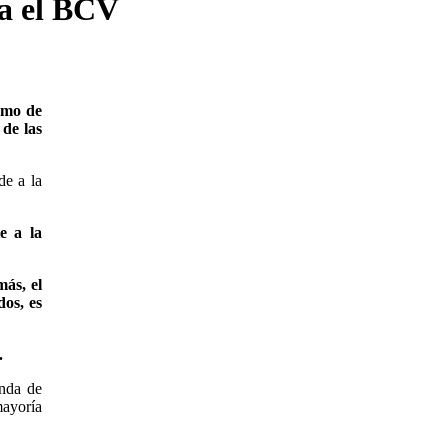
la el BCV
smo de
 de las
de a la
e a la
ás, el
os, es
.
anda de
mayoría