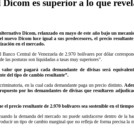
l Dicom es superior a lo que reve
 alternativo Dicom, relanzado en mayo de este año bajo un mecani
l nuevo Dicom luce igual a sus predecesores, el precio resultante
tización en el mercado.
el Banco Central de Venezuela de 2.970 bolívares por dólar correspon
de las posturas son liquidadas a tasas muy superiores”.
 valor que pagará cada demandante de divisas será equivalent
te del tipo de cambio resultante”.
criminatoria, en la cual cada demandante paga un precio distinto.
Adem
propuesto por los demandantes de divisas que resultaren adjudicad
el precio resultante de 2.970 bolívares sea sostenible en el tiempo
 cuando la demanda del mercado no puede satisfacerse dentro de la b
oducir un tipo de cambio marginal que no refleja de forma precisa la 