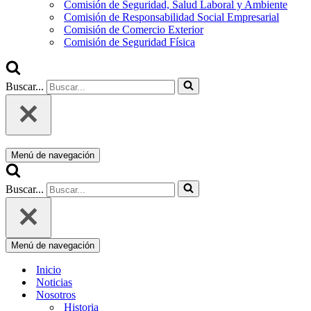
Comisión de Seguridad, Salud Laboral y Ambiente
Comisión de Responsabilidad Social Empresarial
Comisión de Comercio Exterior
Comisión de Seguridad Física
Buscar...
Menú de navegación
Buscar...
Menú de navegación
Inicio
Noticias
Nosotros
Historia