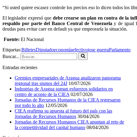
“Si usted quiere escasez controle los precios eso lo dicen todos los l
El legislador expresó que
debe crearse un plan en contra de la inf
respaldo por parte del Banco Central de Venezuela
y de igual f
deudas para evitar caer en default ya que empeoraría la situación.
Fuente:
El Nacional
Etiquetas:
Billetes
Diputado
economía
efectivo
jose guerra
Parlamento
Buscar...
Entradas recientes
Gremios empresariales de Aragua analizaron panorama
regional tras sismos del 24J
10/07/2026
Industrias de Aragua suman esfuerzos solidarios en
centro de acopio de la CIEA
02/07/2026
Jornadas de Recursos Humanos de la CIEA regresaron
por todo lo alto
12/05/2026
CIEA reafirma su apuesta al futuro del país con las
Jornadas de Recursos Humanos
30/04/2026
Jornadas de Recursos Humanos CIEA apuntan al reto de
la competitividad del capital humano
08/04/2026