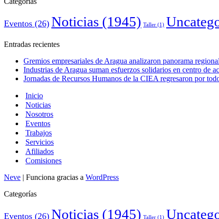
Categorías
Noticias
(1945)
Uncatego
Eventos
(26)
Taller
(1)
Entradas recientes
Gremios empresariales de Aragua analizaron panorama regional 
Industrias de Aragua suman esfuerzos solidarios en centro de 
Jornadas de Recursos Humanos de la CIEA regresaron por todo 
Inicio
Noticias
Nosotros
Eventos
Trabajos
Servicios
Afiliados
Comisiones
Neve
| Funciona gracias a
WordPress
Categorías
Noticias
(1945)
Uncatego
Eventos
(26)
Taller
(1)