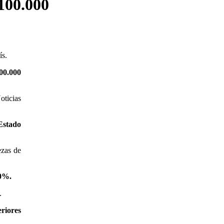
 100.000
ís.
100.000
ticias
Estado
ezas de
00%.
.
riores