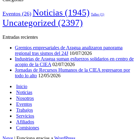
Noticias
(1945)
Eventos
(26)
Taller
(1)
Uncategorized
(2397)
Entradas recientes
Gremios empresariales de Aragua analizaron panorama
regional tras sismos del 24J
10/07/2026
Industrias de Aragua suman esfuerzos solidarios en centro de
acopio de la CIEA
02/07/2026
Jornadas de Recursos Humanos de la CIEA regresaron por
todo lo alto
12/05/2026
Inicio
Noticias
Nosotros
Eventos
Trabajos
Servicios
Afiliados
Comisiones
Neve
| Funciona gracias a
WordPress