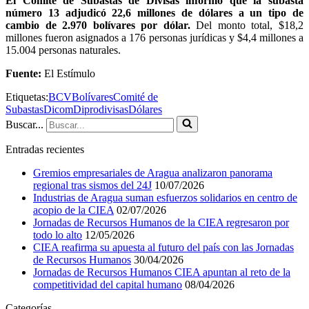
El Comité de Subastas de Divisas informó que la subasta
número 13 adjudicó 22,6 millones de dólares a un tipo de
cambio de 2.970 bolívares por dólar.
Del monto total, $18,2
millones fueron asignados a 176 personas jurídicas y $4,4 millones a
15.004 personas naturales.
Fuente:
El Estímulo
Etiquetas:
BCV
Bolívares
Comité de
Subastas
Dicom
Dipro
divisas
Dólares
Buscar...
Entradas recientes
Gremios empresariales de Aragua analizaron panorama
regional tras sismos del 24J
10/07/2026
Industrias de Aragua suman esfuerzos solidarios en centro de
acopio de la CIEA
02/07/2026
Jornadas de Recursos Humanos de la CIEA regresaron por
todo lo alto
12/05/2026
CIEA reafirma su apuesta al futuro del país con las Jornadas
de Recursos Humanos
30/04/2026
Jornadas de Recursos Humanos CIEA apuntan al reto de la
competitividad del capital humano
08/04/2026
Categorías