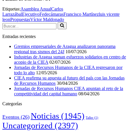
Etiquetas:
Asamblea Anual
Carlos
Larrazábal
Ejecutivo
Fedecámaras
Francisco Martínez
luis vicente
leon
Propuestas
Víctor Maldonado
Buscar...
Entradas recientes
Gremios empresariales de Aragua analizaron panorama
regional tras sismos del 24J
10/07/2026
Industrias de Aragua suman esfuerzos solidarios en centro de
acopio de la CIEA
02/07/2026
Jornadas de Recursos Humanos de la CIEA regresaron por
todo lo alto
12/05/2026
CIEA reafirma su apuesta al futuro del país con las Jornadas
de Recursos Humanos
30/04/2026
Jornadas de Recursos Humanos CIEA apuntan al reto de la
competitividad del capital humano
08/04/2026
Categorías
Noticias
(1945)
Eventos
(26)
Taller
(1)
Uncategorized
(2397)