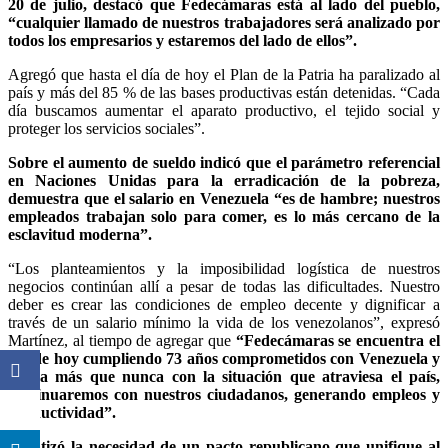
20 de julio, destacó que Fedecámaras está al lado del pueblo,
“cualquier llamado de nuestros trabajadores será analizado por
todos los empresarios y estaremos del lado de ellos”.
Agregó que hasta el día de hoy el Plan de la Patria ha paralizado al
país y más del 85 % de las bases productivas están detenidas. “Cada
día buscamos aumentar el aparato productivo, el tejido social y
proteger los servicios sociales”.
Sobre el aumento de sueldo indicó que el parámetro referencial
en Naciones Unidas para la erradicación de la pobreza,
demuestra que el salario en Venezuela “es de hambre; nuestros
empleados trabajan solo para comer, es lo más cercano de la
esclavitud moderna”.
“Los planteamientos y la imposibilidad logística de nuestros
negocios continúan allí a pesar de todas las dificultades. Nuestro
deber es crear las condiciones de empleo decente y dignificar a
través de un salario mínimo la vida de los venezolanos”, expresó
Martínez, al tiempo de agregar que
“Fedecámaras se encuentra el
día de hoy cumpliendo 73 años comprometidos con Venezuela y
ahora más que nunca con la situación que atraviesa el país,
continuaremos con nuestros ciudadanos, generando empleos y
productividad”.
Enfatizó la necesidad de un pacto republicano que unifique al