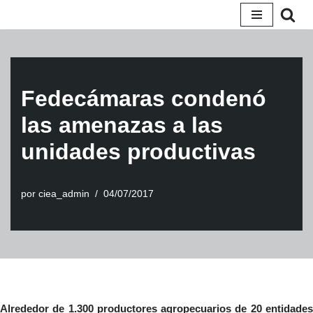
Saltar
al
contenido
Fedecámaras condenó
las amenazas a las
unidades productivas
por
ciea_admin
04/07/2017
Alrededor de 1.300 productores agropecuarios de 20 entidades