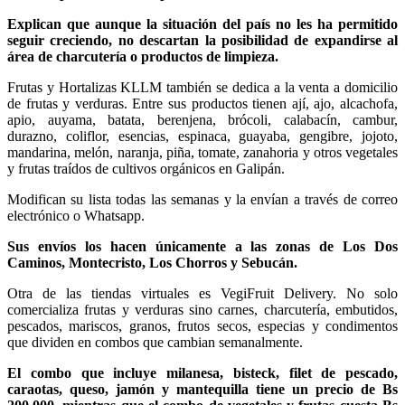
Explican que aunque la situación del país no les ha permitido
seguir creciendo, no descartan la posibilidad de expandirse al
área de charcutería o productos de limpieza.
Frutas y Hortalizas KLLM también se dedica a la venta a domicilio
de frutas y verduras. Entre sus productos tienen ají, ajo, alcachofa,
apio, auyama, batata, berenjena, brócoli, calabacín, cambur,
durazno, coliflor, esencias, espinaca, guayaba, gengibre, jojoto,
mandarina, melón, naranja, piña, tomate, zanahoria y otros vegetales
y frutas traídos de cultivos orgánicos en Galipán.
Modifican su lista todas las semanas y la envían a través de correo
electrónico o Whatsapp.
Sus envíos los hacen únicamente a las zonas de Los Dos
Caminos, Montecristo, Los Chorros y Sebucán.
Otra de las tiendas virtuales es VegiFruit Delivery. No solo
comercializa frutas y verduras sino carnes, charcutería, embutidos,
pescados, mariscos, granos, frutos secos, especias y condimentos
que dividen en combos que cambian semanalmente.
El combo que incluye milanesa, bisteck, filet de pescado,
caraotas, queso, jamón y mantequilla tiene un precio de Bs