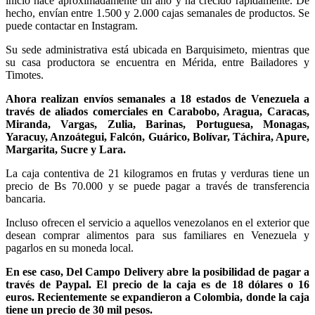
inició hace aproximadamente un año y ha crecido rápidamente. De
hecho, envían entre 1.500 y 2.000 cajas semanales de productos. Se
puede contactar en Instagram.
Su sede administrativa está ubicada en Barquisimeto, mientras que
su casa productora se encuentra en Mérida, entre Bailadores y
Timotes.
Ahora realizan envíos semanales a 18 estados de Venezuela a
través de aliados comerciales en Carabobo, Aragua, Caracas,
Miranda, Vargas, Zulia, Barinas, Portuguesa, Monagas,
Yaracuy, Anzoátegui, Falcón, Guárico, Bolívar, Táchira, Apure,
Margarita, Sucre y Lara.
La caja contentiva de 21 kilogramos en frutas y verduras tiene un
precio de Bs 70.000 y se puede pagar a través de transferencia
bancaria.
Incluso ofrecen el servicio a aquellos venezolanos en el exterior que
desean comprar alimentos para sus familiares en Venezuela y
pagarlos en su moneda local.
En ese caso, Del Campo Delivery abre la posibilidad de pagar a
través de Paypal. El precio de la caja es de 18 dólares o 16
euros. Recientemente se expandieron a Colombia, donde la caja
tiene un precio de 30 mil pesos.