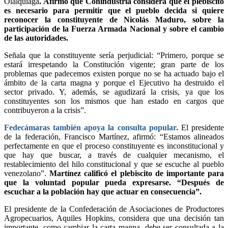
Olalquiaga
. Afirmó que Conindustria considera que el plebiscito
es necesario para permitir que el pueblo decida si quiere
reconocer la constituyente de Nicolás Maduro, sobre la
participación de la Fuerza Armada Nacional y sobre el cambio
de las autoridades.
Señala que la constituyente sería perjudicial: “Primero, porque se
estará irrespetando la Constitución vigente; gran parte de los
problemas que padecemos existen porque no se ha actuado bajo el
ámbito de la carta magna y porque el Ejecutivo ha destruido el
sector privado. Y, además, se agudizará la crisis, ya que los
constituyentes son los mismos que han estado en cargos que
contribuyeron a la crisis”.
Fedecámaras también apoya la consulta popular.
El presidente
de la federación, Francisco Martínez, afirmó: “Estamos alineados
perfectamente en que el proceso constituyente es inconstitucional y
que hay que buscar, a través de cualquier mecanismo, el
restablecimiento del hilo constitucional y que se escuche al pueblo
venezolano”.
Martínez calificó el plebiscito de importante para
que la voluntad popular pueda expresarse. “Después de
escuchar a la población hay que actuar en consecuencia”.
El presidente de la Confederación de Asociaciones de Productores
Agropecuarios, Aquiles Hopkins, considera que una decisión tan
importante, como cambiar la carta magna, debe ser consultada a la