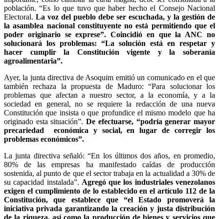
población. “Es lo que tuvo que haber hecho el Consejo Nacional
Electoral.
La voz del pueblo debe ser escuchada, y la gestión de
la asamblea nacional constituyente no está permitiendo que el
poder originario se exprese”. Coincidió en que la ANC no
solucionará los problemas: “La solución está en respetar y
hacer cumplir la Constitución vigente y la soberanía
agroalimentaria”.
Ayer, la junta directiva de Asoquim emitió un comunicado en el que
también rechaza la propuesta de Maduro: “Para solucionar los
problemas que afectan a nuestro sector, a la economía, y a la
sociedad en general, no se requiere la redacción de una nueva
Constitución que insista o que profundice el mismo modelo que ha
originado esta situación”.
De efectuarse, “podría generar mayor
precariedad económica y social, en lugar de corregir los
problemas económicos”.
La junta directiva señaló: “En los últimos dos años, en promedio,
80% de las empresas ha manifestado caídas de producción
sostenida, al punto de que el sector trabaja en la actualidad a 30% de
su capacidad instalada”.
Agregó que los industriales venezolanos
exigen el cumplimiento de lo establecido en el artículo 112 de la
Constitución, que establece que “el Estado promoverá la
iniciativa privada garantizando la creación y justa distribución
de la riqueza, así como la producción de bienes y servicios que