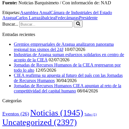
Fuente:
Noticias Barquisimeto / Con información de: NAD
Etiquetas:
Asamblea Anual
Cámara de Industriales del Estado
Aragua
Carlos Larrazábal
ciea
Fedecámaras
Presidente
Buscar...
Entradas recientes
Gremios empresariales de Aragua analizaron panorama
regional tras sismos del 24J
10/07/2026
Industrias de Aragua suman esfuerzos solidarios en centro de
acopio de la CIEA
02/07/2026
Jornadas de Recursos Humanos de la CIEA regresaron por
todo lo alto
12/05/2026
CIEA reafirma su apuesta al futuro del país con las Jornadas
de Recursos Humanos
30/04/2026
Jornadas de Recursos Humanos CIEA apuntan al reto de la
competitividad del capital humano
08/04/2026
Categorías
Noticias
(1945)
Eventos
(26)
Taller
(1)
Uncategorized
(2397)