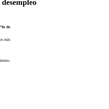
l desempleo
“lo de
los más
mínimo.