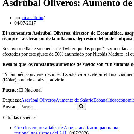
Asdrúbal Oliveros: Aumento de s
por
ciea_admin
04/07/2017
El economista Asdrúbal Oliveros, director de Ecoanalítica, as
siempre” aceleración de la inflación, depresión del poder adquisi
Sostuvo mediante su cuenta de Twitter que las pequeñas y medianas e
afectados por este ajuste de 50% anunciado por Nicolás Maduro, el cu
Resaltó que los constantes aumentos de sueldo son “un síntoma d
“Y también conviene decir: el Estado va a acelerar el financiamie
(Dólar) paralelo al alza“, advirtió.
Fuente:
El Nacional
Etiquetas:
Asdrúbal Oliveros
Aumento de Salario
Ecoanalítica
economí
Buscar...
Entradas recientes
Gremios empresariales de Aragua analizaron panorama
regional tras sismos del 24J
10/07/2026