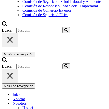
Comisión de Seguridad, Salud Laboral y Ambiente
Comisión de Responsabilidad Social Empresarial
Comisión de Comercio Exterior
Comisión de Seguridad Física
Buscar...
Menú de navegación
Buscar...
Menú de navegación
Inicio
Noticias
Nosotros
Historia