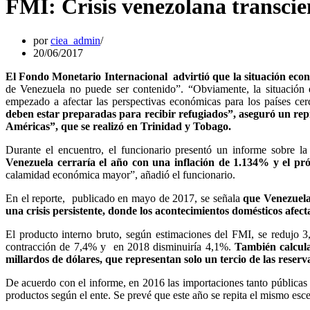
FMI: Crisis venezolana transcie
por
ciea_admin
20/06/2017
El Fondo Monetario Internacional advirtió que la situación econ
de Venezuela no puede ser contenido”. “Obviamente, la situación 
empezado a afectar las perspectivas económicas para los países ce
deben estar preparadas para recibir refugiados”, aseguró un re
Américas”, que se realizó en Trinidad y Tobago.
Durante el encuentro, el funcionario presentó un informe sobre l
Venezuela cerraría el año con una inflación de 1.134% y el pr
calamidad económica mayor”, añadió el funcionario.
En el reporte, publicado en mayo de 2017, se señala
que Venezuela
una crisis persistente, donde los acontecimientos domésticos afec
El producto interno bruto, según estimaciones del FMI, se reduj
contracción de 7,4% y en 2018 disminuiría 4,1%.
También calcula
millardos de dólares, que representan solo un tercio de las reserv
De acuerdo con el informe, en 2016 las importaciones tanto públicas
productos según el ente. Se prevé que este año se repita el mismo esce