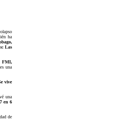
olapso
bién ha
obago,
s: Las
l FMI,
 es una
e vive
evé una
7 en 6
idad de