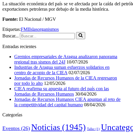
La situación económica del país se ve afectada por la caída del petró
exportaciones petroleras por debajo de la media histórica.
Fuente:
El Nacional / MGV
Etiquetas:
FMI
Islas
organismos
Buscar...
Entradas recientes
Gremios empresariales de Aragua analizaron panorama
regional tras sismos del 24J
10/07/2026
Industrias de Aragua suman esfuerzos solidarios en
centro de acopio de la CIEA
02/07/2026
Jornadas de Recursos Humanos de la CIEA regresaron
por todo lo alto
12/05/2026
CIEA reafirma su apuesta al futuro del país con las
Jornadas de Recursos Humanos
30/04/2026
Jornadas de Recursos Humanos CIEA apuntan al reto de
la competitividad del capital humano
08/04/2026
Categorías
Noticias
(1945)
Uncatego
Eventos
(26)
Taller
(1)