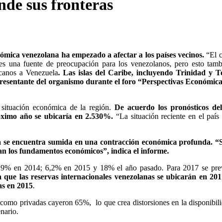
nde sus fronteras
ómica venezolana ha empezado a afectar a los países vecinos.
“El c
es una fuente de preocupación para los venezolanos, pero esto tam
rcanos a Venezuela
. Las islas del Caribe, incluyendo Trinidad y T
presentante del organismo durante el foro “Perspectivas Económica
a situación económica de la región.
De acuerdo los pronósticos de
óximo año se ubicaría en 2.530%.
“La situación reciente en el país
 se encuentra sumida en una contracción económica profunda. “S
tan los fundamentos económicos”, indica el informe.
o 3,9% en 2014; 6,2% en 2015 y 18% el año pasado. Para 2017 se pr
 que las reservas internacionales venezolanas se ubicarán en 201
as en 2015
.
 como privadas cayeron 65%, lo que crea distorsiones en la disponibil
nario.