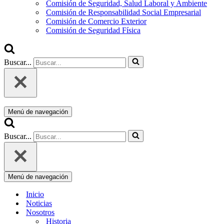
Comisión de Seguridad, Salud Laboral y Ambiente
Comisión de Responsabilidad Social Empresarial
Comisión de Comercio Exterior
Comisión de Seguridad Física
Buscar...
Menú de navegación
Buscar...
Menú de navegación
Inicio
Noticias
Nosotros
Historia