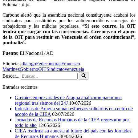
Polonia”, dijo.
Carbone alertó que la asamblea nacional constituyente acabará los
sindicatos para sustituidos por los antidemocráticos consejos de
trabajadores y las milicias populares.
“Si esto ocurre, la OIT
tendrá que cargar con las consecuencias. Creemos en el apoyo
de la OIT para restituir en Venezuela el orden constitucional”,
puntualizó.
Fuente:
El Nacional / AD
Etiquetas:
dialogo
Fedecámaras
Francisco
Martínez
Gobierno
OIT
Sindicato
venezuela
Buscar...
Entradas recientes
Gremios empresariales de Aragua analizaron panorama
regional tras sismos del 24J
10/07/2026
Industrias de Aragua suman esfuerzos solidarios en centro de
acopio de la CIEA
02/07/2026
Jornadas de Recursos Humanos de la CIEA regresaron por
todo lo alto
12/05/2026
CIEA reafirma su apuesta al futuro del país con las Jornadas
de Recursos Humanos
30/04/2026