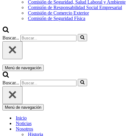
Comisión de Seguridad, Salud Laboral y Ambiente
Comisión de Responsabilidad Social Empresarial
Comisión de Comercio Exterior
Comisión de Seguridad Física
Buscar...
Menú de navegación
Buscar...
Menú de navegación
Inicio
Noticias
Nosotros
Historia