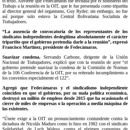
el texto. Advierte que Fedecámaras fue invitada por el Ministerio del
Trabajo a la reunión en la OIT, que le fue presentada como tripartita
al director general del organismo, Guy Ryder; sin embargo, no fue
así porque solo estuvo la Central Bolivariana Socialista de
Trabajadores.
“La ausencia de convocatoria de los representantes de los
sindicatos independientes deslegitima absolutamente el carácter
tripartito que el gobierno pretendía darle a la reunión”, expresó
Francisco Martínez, presidente de Fedecámaras.
Suavizar condena.
Servando Carbone, dirigente de la Unión
Nacional de Trabajadores, explicó que con la reunión de ayer “el
gobierno pretende suavizar la condena de la Comisión de Normas
de la 106 Conferencia de la OIT, por su reiterado incumplimiento a
los convenios especialmente el 122”.
Agregó que Fedecámaras y el sindicalismo independiente
coinciden en que el gobierno, por su mala política económica,
destruyó un millón de empleos desde 2015 que ha ocasionado el
cierre de miles de empresas o la operación a media máquina de
las existentes.
“Únete exige a la OIT un pronunciamiento contundente contra la
dictadura de Nicolás Maduro como lo hizo en 1982 con el sindicato
Solidaridad, de Lech Walesa, contra el régimen comunista de