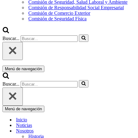
Comisión de Seguridad, Salud Laboral y Ambiente
Comisión de Responsabilidad Social Empresarial
Comisión de Comercio Exterior
Comisión de Seguridad Física
Buscar...
Menú de navegación
Buscar...
Menú de navegación
Inicio
Noticias
Nosotros
Historia