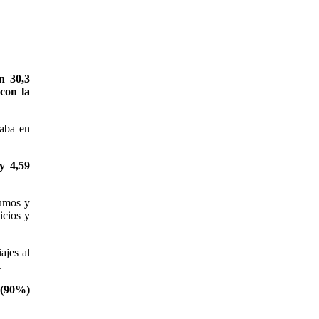
n 30,3
con la
aba en
y 4,59
sumos y
icios y
ajes al
.
s (90%)