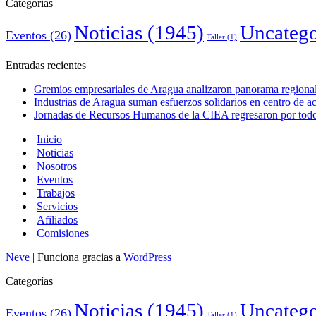
Categorías
Noticias
(1945)
Uncatego
Eventos
(26)
Taller
(1)
Entradas recientes
Gremios empresariales de Aragua analizaron panorama regional 
Industrias de Aragua suman esfuerzos solidarios en centro de 
Jornadas de Recursos Humanos de la CIEA regresaron por todo 
Inicio
Noticias
Nosotros
Eventos
Trabajos
Servicios
Afiliados
Comisiones
Neve
| Funciona gracias a
WordPress
Categorías
Noticias
(1945)
Uncatego
Eventos
(26)
Taller
(1)