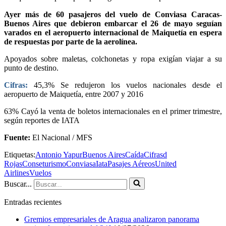
Ayer más de 60 pasajeros del vuelo de Conviasa Caracas-
Buenos Aires que debieron embarcar el 26 de mayo seguían
varados en el aeropuerto internacional de Maiquetía en espera
de respuestas por parte de la aerolínea.
Apoyados sobre maletas, colchonetas y ropa exigían viajar a su
punto de destino.
Cifras:
45,3% Se redujeron los vuelos nacionales desde el
aeropuerto de Maiquetía, entre 2007 y 2016
63% Cayó la venta de boletos internacionales en el primer trimestre,
según reportes de IATA
Fuente:
El Nacional / MFS
Etiquetas:
Antonio Yapur
Buenos Aires
Caída
Cifrasd
Rojas
Conseturismo
Conviasa
Iata
Pasajes Aéreos
United
Airlines
Vuelos
Buscar...
Entradas recientes
Gremios empresariales de Aragua analizaron panorama