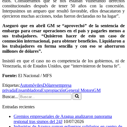
ellos. Consideramos que se nos estaban vulnerando derechos
constitucionales después de tener 50 años con la concesión.
Interpusimos un amparo que resultó favorable, ellos desacataron y
ejercieron muchas acciones, todas fueron declaradas no ha lugar”.
Aseguró que en abril GM se “aprovechó” de la sentencia de
embargo para cesar operaciones en el país y pagarles menos a
sus trabajadores. “Quisieron hacer de esto un caso de
conmoción internacional, para obtener beneficios. Liquidaron a
los trabajadores en forma sencilla y con eso se ahorraron
millones de dólares”.
Insistió en que el caso no es competencia de los gobiernos, ni de
Venezuela, ni de Estados Unidos, que “intervinieron de buena fe”.
Fuente:
El Nacional / MFS
Etiquetas:
Automóviles
Dólares
empresa
privada
Ensambladora
Expropiación
General Motors
GM
Buscar...
Entradas recientes
Gremios empresariales de Aragua analizaron panorama
regional tras sismos del 24J
10/07/2026
Industrias de Aragua suman esfuerzos solidarios en centro de